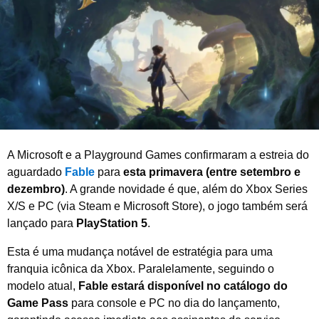
i
r
o
d
e
2
0
2
6
A Microsoft e a Playground Games confirmaram a estreia do
aguardado
Fable
para
esta primavera (entre setembro e
dezembro)
. A grande novidade é que, além do Xbox Series
X/S e PC (via Steam e Microsoft Store), o jogo também será
lançado para
PlayStation 5
.
Esta é uma mudança notável de estratégia para uma
franquia icônica da Xbox. Paralelamente, seguindo o
modelo atual,
Fable estará disponível no catálogo do
Game Pass
para console e PC no dia do lançamento,