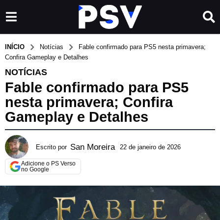
INÍCIO
Notícias
Fable confirmado para PS5 nesta primavera;
Confira Gameplay e Detalhes
NOTÍCIAS
Fable confirmado para PS5
nesta primavera; Confira
Gameplay e Detalhes
San Moreira
Escrito por
22 de janeiro de 2026
2
5
Adicione o PS Verso
d
no Google
e
j
a
n
e