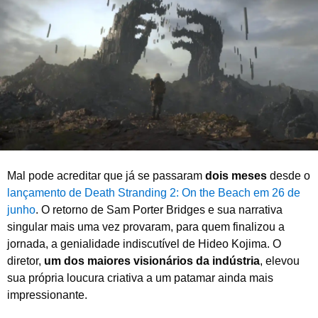
s
t
o
d
e
2
0
2
5
Mal pode acreditar que já se passaram
dois meses
desde o
lançamento de Death Stranding 2: On the Beach em 26 de
junho
. O retorno de Sam Porter Bridges e sua narrativa
singular mais uma vez provaram, para quem finalizou a
jornada, a genialidade indiscutível de Hideo Kojima. O
diretor,
um dos maiores visionários da indústria
, elevou
sua própria loucura criativa a um patamar ainda mais
impressionante.