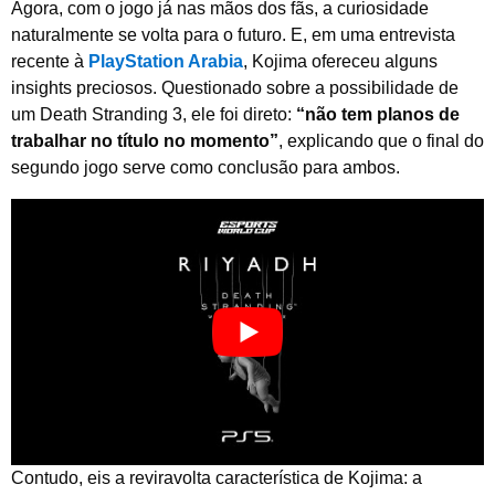
Agora, com o jogo já nas mãos dos fãs, a curiosidade
naturalmente se volta para o futuro. E, em uma entrevista
recente à
PlayStation Arabia
, Kojima ofereceu alguns
insights preciosos. Questionado sobre a possibilidade de
um Death Stranding 3, ele foi direto:
“não tem planos de
trabalhar no título no momento”
, explicando que o final do
segundo jogo serve como conclusão para ambos.
Contudo, eis a reviravolta característica de Kojima: a