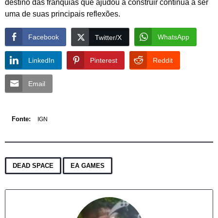
destino das franquias que ajudou a construir continua a ser
uma de suas principais reflexões.
Facebook
WhatsApp
Twitter/X
LinkedIn
Pinterest
Reddit
Email
Fonte:
IGN
,
DEAD SPACE
EA GAMES