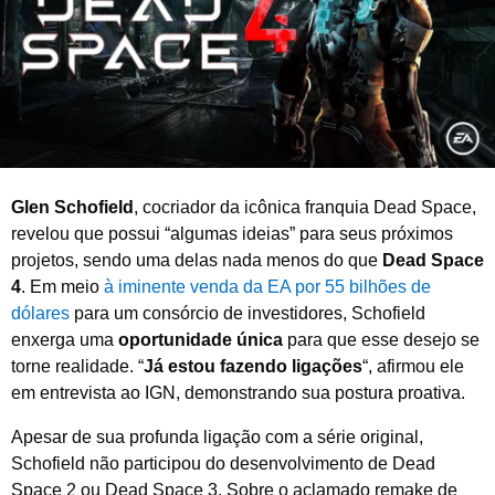
o
d
e
2
0
2
5
Glen Schofield
, cocriador da icônica franquia Dead Space,
revelou que possui “algumas ideias” para seus próximos
projetos, sendo uma delas nada menos do que
Dead Space
4
. Em meio
à iminente venda da EA por 55 bilhões de
dólares
para um consórcio de investidores, Schofield
enxerga uma
oportunidade única
para que esse desejo se
torne realidade. “
Já estou fazendo ligações
“, afirmou ele
em entrevista ao IGN, demonstrando sua postura proativa.
Apesar de sua profunda ligação com a série original,
Schofield não participou do desenvolvimento de Dead
Space 2 ou Dead Space 3. Sobre o aclamado remake de