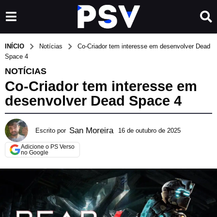
INÍCIO
Notícias
Co-Criador tem interesse em desenvolver Dead
Space 4
NOTÍCIAS
Co-Criador tem interesse em
desenvolver Dead Space 4
San Moreira
Escrito por
16 de outubro de 2025
1
6
Adicione o PS Verso
d
no Google
e
o
u
t
u
b
r