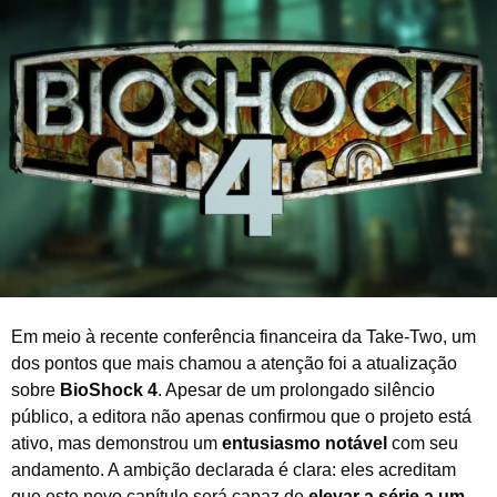
m
b
r
o
d
e
2
0
2
5
Em meio à recente conferência financeira da Take-Two, um
dos pontos que mais chamou a atenção foi a atualização
sobre
BioShock 4
. Apesar de um prolongado silêncio
público, a editora não apenas confirmou que o projeto está
ativo, mas demonstrou um
entusiasmo notável
com seu
andamento. A ambição declarada é clara: eles acreditam
que este novo capítulo será capaz de
elevar a série a um