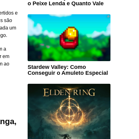
o Peixe Lenda e Quanto Vale
rtidos e
ns são
 cada um
ogo.
m a
ar em
m ao
Stardew Valley: Como
Conseguir o Amuleto Especial
nga,