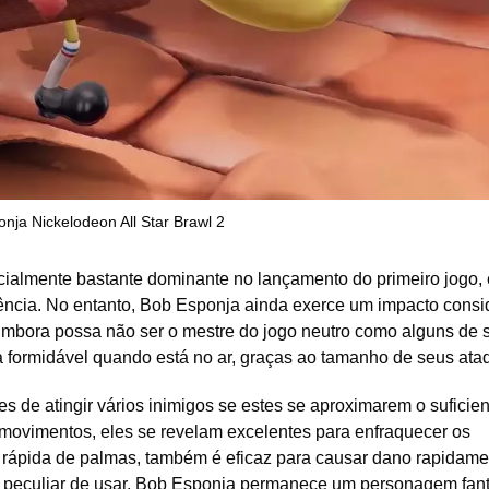
nja Nickelodeon All Star Brawl 2
icialmente bastante dominante no lançamento do primeiro jogo,
uência. No entanto, Bob Esponja ainda exerce um impacto consi
mbora possa não ser o mestre do jogo neutro como alguns de 
formidável quando está no ar, graças ao tamanho de seus ata
s de atingir vários inimigos se estes se aproximarem o suficien
 movimentos, eles se revelam excelentes para enfraquecer os
rápida de palmas, também é eficaz para causar dano rapidame
peculiar de usar, Bob Esponja permanece um personagem fant