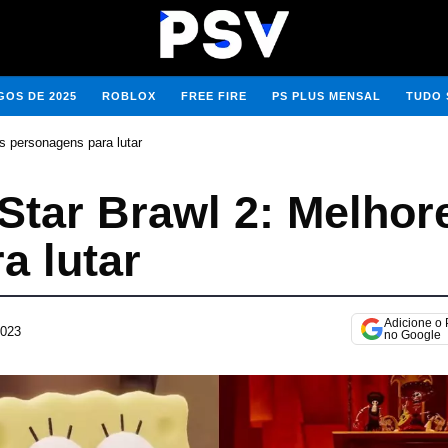
OS DE 2025
ROBLOX
FREE FIRE
PS PLUS MENSAL
TUDO 
s personagens para lutar
Star Brawl 2: Melhor
a lutar
Adicione o
2023
2
no Google
3
d
e
m
a
r