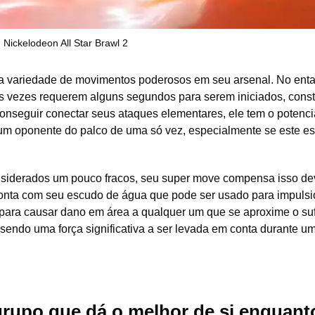
 Nickelodeon All Star Brawl 2
a variedade de movimentos poderosos em seu arsenal. No enta
as vezes requerem alguns segundos para serem iniciados, const
onseguir conectar seus ataques elementares, ele tem o potenci
r um oponente do palco de uma só vez, especialmente se este es
siderados um pouco fracos, seu super move compensa isso de
onta com seu escudo de água que pode ser usado para impulsi
para causar dano em área a qualquer um que se aproxime o suf
ndo uma força significativa a ser levada em conta durante um
grupo que dá o melhor de si enquant