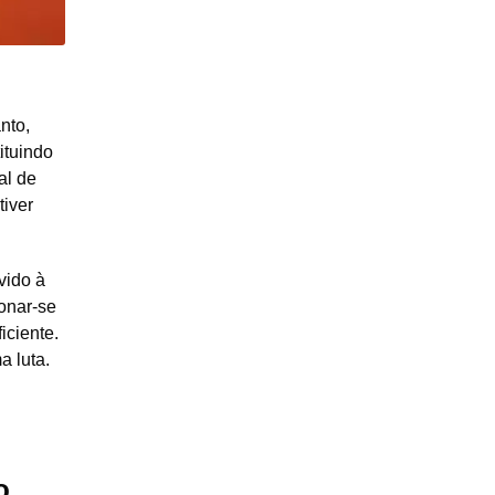
nto,
ituindo
al de
tiver
vido à
onar-se
iciente.
a luta.
o