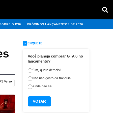
SOBRE O PS6
PRÓXIMOS LANÇAMENTOS DE 2026
ENQUETE
es
Você planeja comprar GTA 6 no
lançamento?
Sim, quero demais!
Não não gosto da franquia.
 PS Verso
Ainda não sei.
VOTAR