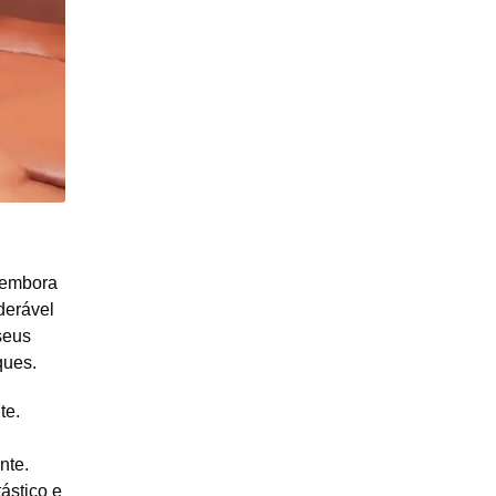
 embora
derável
seus
ques.
te.
nte.
ástico e