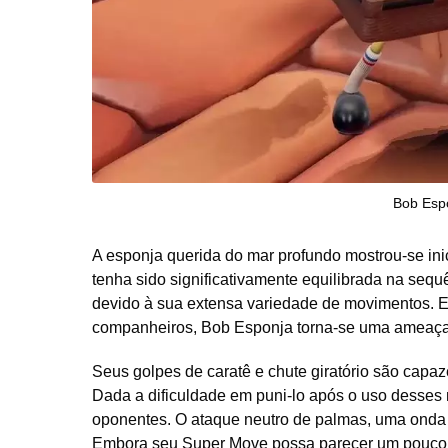
Bob Espo
A esponja querida do mar profundo mostrou-se in
tenha sido significativamente equilibrada na seq
devido à sua extensa variedade de movimentos. E
companheiros, Bob Esponja torna-se uma ameaça 
Seus golpes de caratê e chute giratório são capaze
Dada a dificuldade em puni-lo após o uso desses
oponentes. O ataque neutro de palmas, uma onda 
Embora seu Super Move possa parecer um pouco 