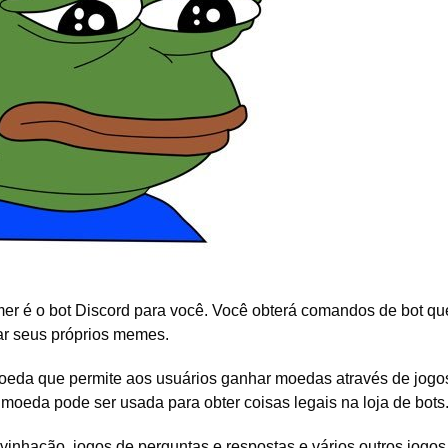
 é o bot Discord para você. Você obterá comandos de bot qu
iar seus próprios memes.
da que permite aos usuários ganhar moedas através de jogo
 moeda pode ser usada para obter coisas legais na loja de bots
inhação, jogos de perguntas e respostas e vários outros jogos