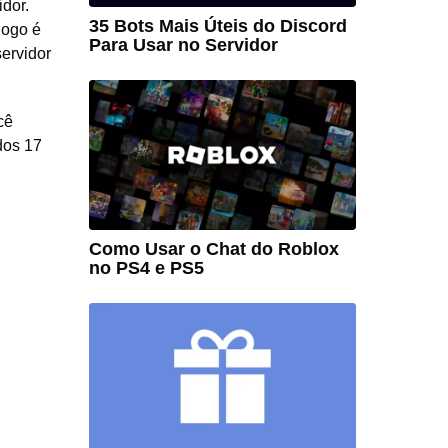
idor.
35 Bots Mais Úteis do Discord
jogo é
Para Usar no Servidor
ervidor
cê
dos 17
Como Usar o Chat do Roblox
no PS4 e PS5