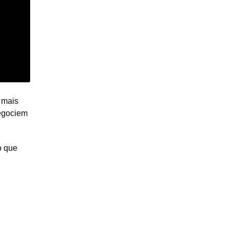
 mais
negociem
o que