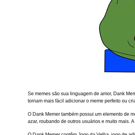
Se memes são sua linguagem de amor, Dank Memer
tornam mais fácil adicionar o meme perfeito ou cr
O Dank Memer também possui um elemento de moe
azar, roubando de outros usuários e muito mais. A
O Dank Memer contêm Jogo da Velha, jogo de adiv