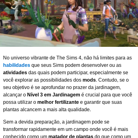
e
2
0
2
5
No universo vibrante de The Sims 4, não há limites para as
habilidades
que seus Sims podem desenvolver ou as
atividades
das quais podem participar, especialmente se
você explorar as possibilidades dos
mods
. Contudo, se o
seu objetivo é se aprofundar no prazer da jardinagem,
alcançar o
Nível 3 em Jardinagem
é crucial para que você
possa utilizar o
melhor fertilizante
e garantir que suas
plantas alcancem a mais alta qualidade.
Sem a devida preparação, a jardinagem pode se
transformar rapidamente em um campo onde você é mais
conhecido como um
matador de plantas
do que como um