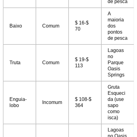
de pesca
A
maioria
$ 16-$
Baixo
Comum
dos
70
pontos
de pesca
Lagoas
no
$ 19-$
Truta
Comum
Parque
113
Oasis
Springs
Gruta
Esqueci
Enguia-
$ 108-$
da (use
Incomum
lobo
364
sapo
como
isca)
Lagoas
no Oasis