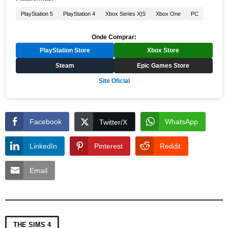
PlayStation 5
PlayStation 4
Xbox Series X|S
Xbox One
PC
Onde Comprar:
PlayStation Store
Xbox Store
Steam
Epic Games Store
Site Oficial
Facebook
WhatsApp
Twitter/X
LinkedIn
Pinterest
Reddit
Email
THE SIMS 4