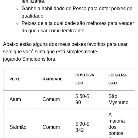
fertilizante.
Ganhe a habilidade de Pesca para obter peixes de
qualidade.
Peixes de alta qualidade são melhores para vender
do que usar como fertilizante.
Abaixo estão alguns dos meus peixes favoritos para usar
sem que você sinta que está simplesmente
jogando Simoleons fora.
CUSTO/VA
LOCALIZA
PEIXE
RARIDADE
LOR
ÇÃO
$ 50-$
São
Atum
Comum
90
Myshuno
A
maioria
$ 90-$
Salmão
Comum
dos
342
pontos