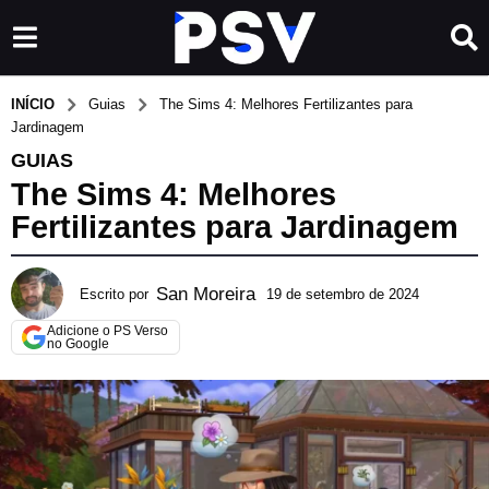
INÍCIO
Guias
The Sims 4: Melhores Fertilizantes para
Jardinagem
GUIAS
The Sims 4: Melhores
Fertilizantes para Jardinagem
San Moreira
Escrito por
19 de setembro de 2024
2
0
Adicione o PS Verso
d
no Google
e
a
b
r
i
l
d