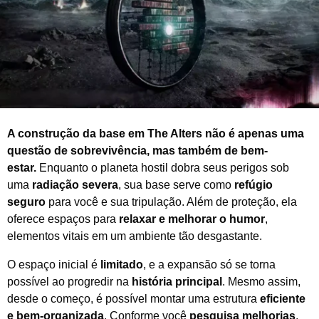
e
2
0
2
5
A construção da base em The Alters não é apenas uma
questão de sobrevivência, mas também de bem-
estar.
Enquanto o planeta hostil dobra seus perigos sob
uma
radiação severa
, sua base serve como
refúgio
seguro
para você e sua tripulação. Além de proteção, ela
oferece espaços para
relaxar e melhorar o humor
,
elementos vitais em um ambiente tão desgastante.
O espaço inicial é
limitado
, e a expansão só se torna
possível ao progredir na
história principal
. Mesmo assim,
desde o começo, é possível montar uma estrutura
eficiente
e bem-organizada
. Conforme você
pesquisa melhorias
,