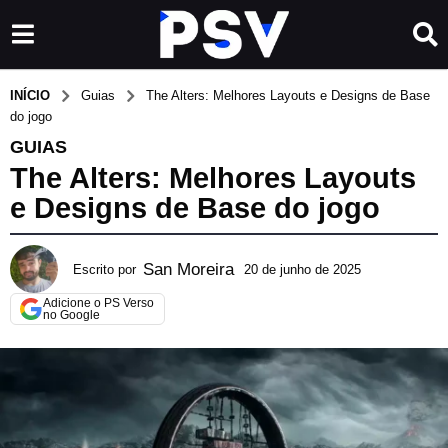
INÍCIO
Guias
The Alters: Melhores Layouts e Designs de Base
do jogo
GUIAS
The Alters: Melhores Layouts
e Designs de Base do jogo
San Moreira
Escrito por
20 de junho de 2025
2
0
Adicione o PS Verso
d
no Google
e
j
u
n
h
o
d