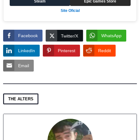
Steam
Epic Games Store
Site Oficial
Facebook
WhatsApp
Twitter/X
LinkedIn
Pinterest
Reddit
Email
THE ALTERS