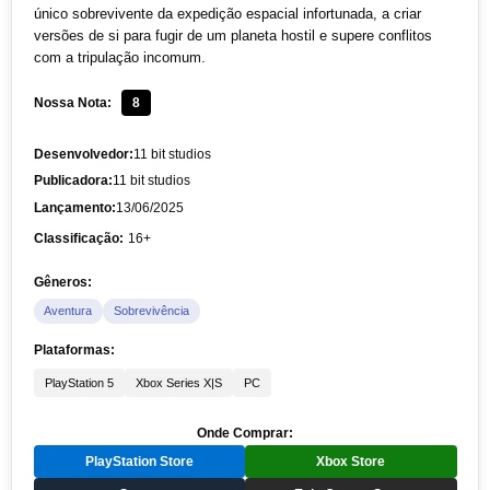
único sobrevivente da expedição espacial infortunada, a criar
versões de si para fugir de um planeta hostil e supere conflitos
com a tripulação incomum.
Nossa Nota:
8
Desenvolvedor:
11 bit studios
Publicadora:
11 bit studios
Lançamento:
13/06/2025
Classificação:
16+
Gêneros:
Aventura
Sobrevivência
Plataformas:
PlayStation 5
Xbox Series X|S
PC
Onde Comprar:
PlayStation Store
Xbox Store