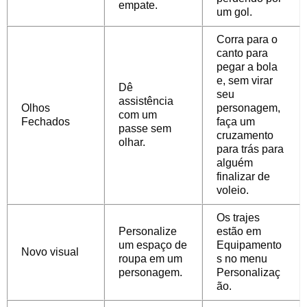
empate.
um gol.
Corra para o
canto para
pegar a bola
e, sem virar
Dê
seu
assistência
Olhos
personagem,
com um
Fechados
faça um
passe sem
cruzamento
olhar.
para trás para
alguém
finalizar de
voleio.
Os trajes
Personalize
estão em
um espaço de
Equipamento
Novo visual
roupa em um
s no menu
personagem.
Personalizaç
ão.