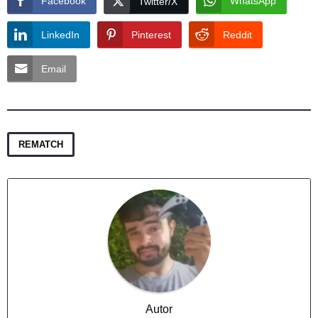
Facebook
WhatsApp
Twitter/X
LinkedIn
Pinterest
Reddit
Email
REMATCH
Autor