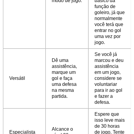
modo de jogo.
básico da
função de
goleiro, já que
normalmente
você terá que
entrar no gol
uma vez por
jogo.
Se você já
Dê uma
marcou e deu
assistência,
assistência
marque um
em um jogo,
Versátil
gol e faça
considere se
uma defesa
voluntariar
na mesma
para ir ao gol
partida.
e fazer a
defesa.
Espere que
isso leve mais
de 30 horas
Alcance o
Especialista
de jogo. Tente