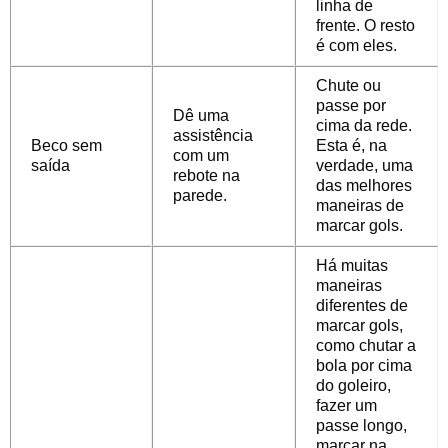
linha de
frente. O resto
é com eles.
Chute ou
passe por
Dê uma
cima da rede.
assistência
Beco sem
Esta é, na
com um
saída
verdade, uma
rebote na
das melhores
parede.
maneiras de
marcar gols.
Há muitas
maneiras
diferentes de
marcar gols,
como chutar a
bola por cima
do goleiro,
fazer um
passe longo,
marcar na