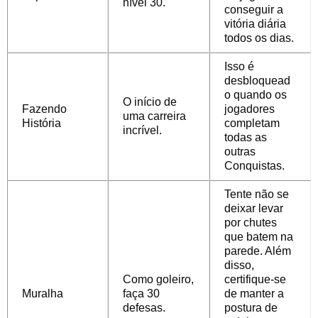
nível 30.
conseguir a
vitória diária
todos os dias.
Isso é
desbloquead
o quando os
O início de
Fazendo
jogadores
uma carreira
História
completam
incrível.
todas as
outras
Conquistas.
Tente não se
deixar levar
por chutes
que batem na
parede. Além
disso,
Como goleiro,
certifique-se
Muralha
faça 30
de manter a
defesas.
postura de