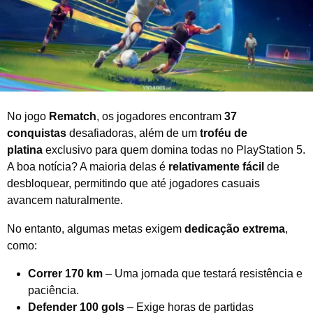
0
2
6
No jogo
Rematch
, os jogadores encontram
37
conquistas
desafiadoras, além de um
troféu de
platina
exclusivo para quem domina todas no PlayStation 5.
A boa notícia? A maioria delas é
relativamente fácil
de
desbloquear, permitindo que até jogadores casuais
avancem naturalmente.
No entanto, algumas metas exigem
dedicação extrema
,
como:
Correr 170 km
– Uma jornada que testará resistência e
paciência.
Defender 100 gols
– Exige horas de partidas