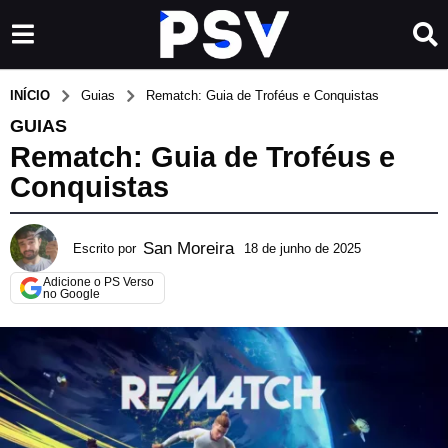
INÍCIO
Guias
Rematch: Guia de Troféus e Conquistas
GUIAS
Rematch: Guia de Troféus e
Conquistas
San Moreira
Escrito por
18 de junho de 2025
2
6
Adicione o PS Verso
d
no Google
e
m
a
i
o
d
e
2