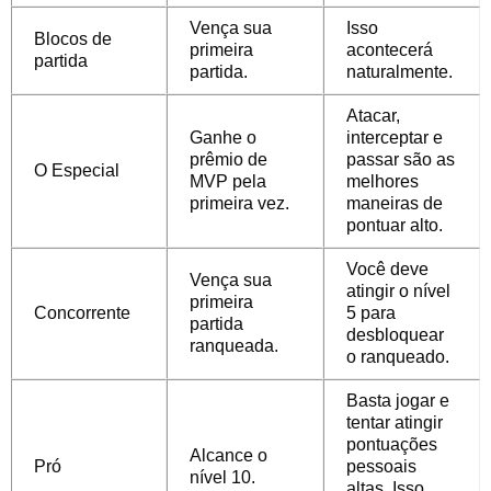
Vença sua
Isso
Blocos de
primeira
acontecerá
partida
partida.
naturalmente.
Atacar,
Ganhe o
interceptar e
prêmio de
passar são as
O Especial
MVP pela
melhores
primeira vez.
maneiras de
pontuar alto.
Você deve
Vença sua
atingir o nível
primeira
Concorrente
5 para
partida
desbloquear
ranqueada.
o ranqueado.
Basta jogar e
tentar atingir
pontuações
Alcance o
Pró
pessoais
nível 10.
altas. Isso