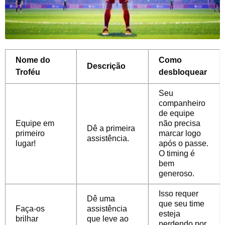
Nome do
Como
Descrição
Troféu
desbloquear
Seu
companheiro
de equipe
Equipe em
não precisa
Dê a primeira
primeiro
marcar logo
assistência.
lugar!
após o passe.
O timing é
bem
generoso.
Isso requer
Dê uma
que seu time
Faça-os
assistência
esteja
brilhar
que leve ao
perdendo por