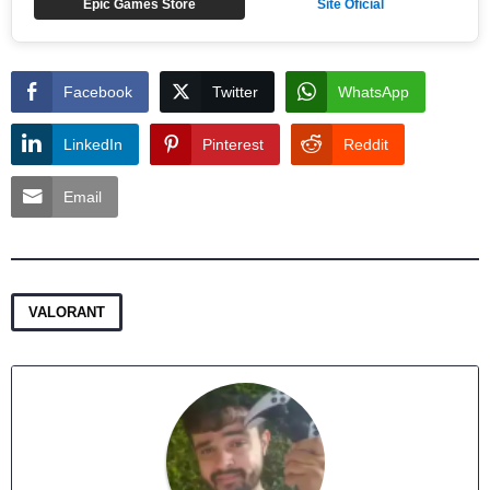
Epic Games Store
Site Oficial
Facebook
Twitter
WhatsApp
LinkedIn
Pinterest
Reddit
Email
VALORANT