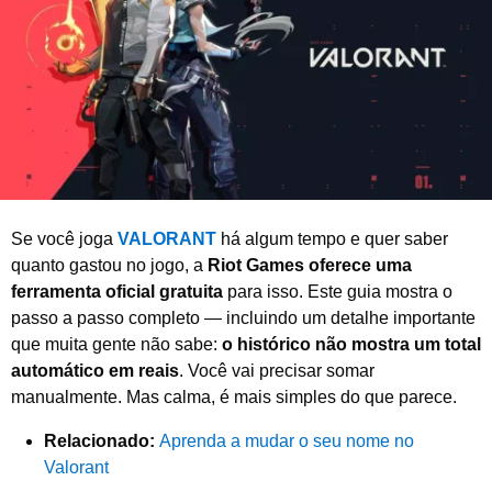
o
d
e
2
0
2
6
Se você joga
VALORANT
há algum tempo e quer saber
quanto gastou no jogo, a
Riot Games oferece uma
ferramenta oficial gratuita
para isso. Este guia mostra o
passo a passo completo — incluindo um detalhe importante
que muita gente não sabe:
o histórico não mostra um total
automático em reais
. Você vai precisar somar
manualmente. Mas calma, é mais simples do que parece.
Relacionado:
Aprenda a mudar o seu nome no
Valorant