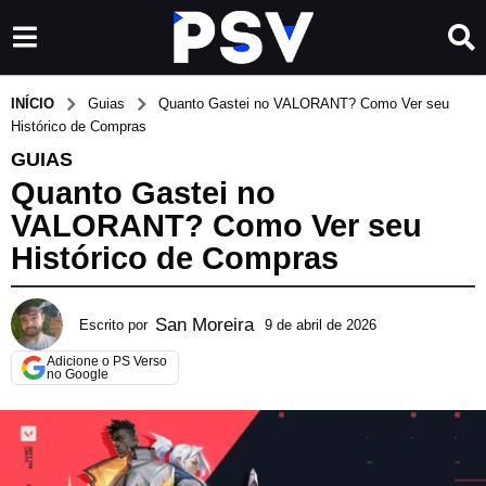
INÍCIO
Guias
Quanto Gastei no VALORANT? Como Ver seu
Histórico de Compras
GUIAS
Quanto Gastei no
VALORANT? Como Ver seu
Histórico de Compras
San Moreira
Escrito por
9 de abril de 2026
2
0
Adicione o PS Verso
d
no Google
e
j
u
n
h