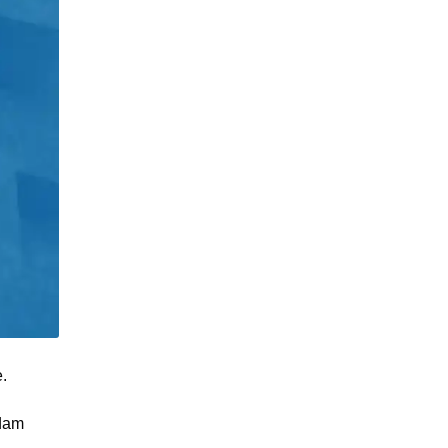
.
dam