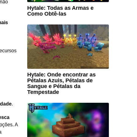
 não
Hytale: Todas as Armas e
Como Obtê-las
mais
recursos
Hytale: Onde encontrar as
Pétalas Azuis, Pétalas de
Sangue e Pétalas da
Tempestade
lidade
.
esca
pções. A
a