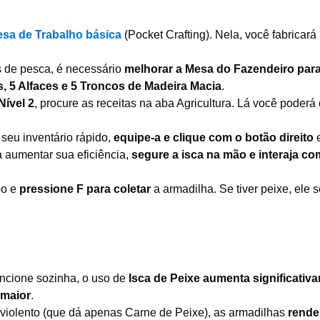
sa de Trabalho básica
(Pocket Crafting). Nela, você fabricará
s de pesca, é necessário
melhorar a Mesa do Fazendeiro para
os, 5 Alfaces e 5 Troncos de Madeira Macia
.
ível 2
, procure as receitas na aba Agricultura. Lá você poderá 
seu inventário rápido,
equipe-a e clique com o botão direito
a aumentar sua eficiência,
segure a isca na mão e interaja co
po e
pressione F para coletar
a armadilha. Se tiver peixe, ele 
ncione sozinha, o uso de
Isca de Peixe aumenta significativ
 maior
.
violento (que dá apenas Carne de Peixe), as armadilhas
rend