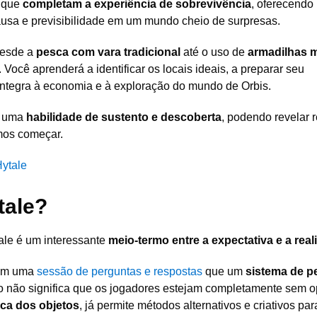
s que
completam a experiência de sobrevivência
, oferecendo
sa e previsibilidade em um mundo cheio de surpresas.
desde a
pesca com vara tradicional
até o uso de
armadilhas 
. Você aprenderá a identificar os locais ideais, a preparar seu
ntegra à economia e à exploração do mundo de Orbis.
é uma
habilidade de sustento e descoberta
, podendo revelar 
mos começar.
ytale
tale?
ale é um interessante
meio-termo entre a expectativa e a rea
 em uma
sessão de perguntas e respostas
que um
sistema de p
so não significa que os jogadores estejam completamente sem o
sica dos objetos
, já permite métodos alternativos e criativos par