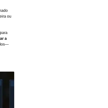
inado
eira ou
 para
ar a
odos—