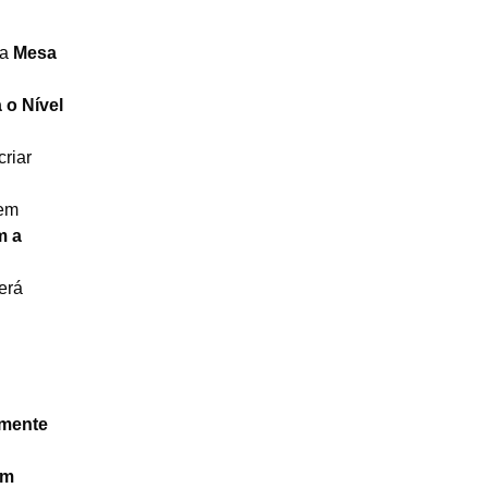
 a
Mesa
 o Nível
criar
em
m a
será
amente
em