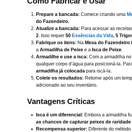
Como Fabricar e Usar
Prepare a bancada:
Comece criando uma
Me
do Fazendeiro
.
Atualize a bancada:
Para acessar as receita
2
. Isso requer
50
Essências da Vida
, 5 Trig
Fabrique os itens:
Na
Mesa do Fazendeiro N
a
Armadilha de Peixe
e a
Isca de Peixe
.
Armadilhe e use a isca:
Com a armadilha no 
qualquer corpo d’água para posicioná-la. Par
armadilha já colocada
para iscá-la.
Colete os resultados:
Retorne após um tem
adicionado ao seu inventário.
Vantagens Críticas
Isca é um diferencial:
Embora a armadilha fu
as chances de capturar peixes de raridade
Recompensa superior:
Diferente do método 