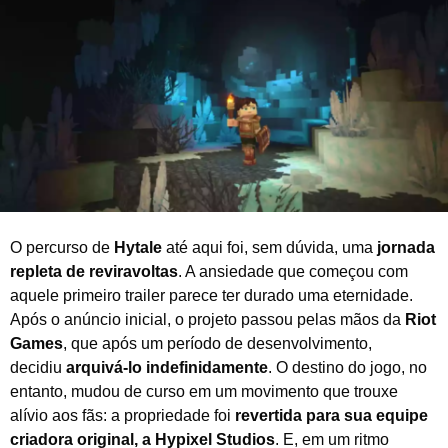
e
i
r
o
d
e
2
0
2
6
O percurso de
Hytale
até aqui foi, sem dúvida, uma
jornada
repleta de reviravoltas
. A ansiedade que começou com
aquele primeiro trailer parece ter durado uma eternidade.
Após o anúncio inicial, o projeto passou pelas mãos da
Riot
Games
, que após um período de desenvolvimento,
decidiu
arquivá-lo indefinidamente
. O destino do jogo, no
entanto, mudou de curso em um movimento que trouxe
alívio aos fãs: a propriedade foi
revertida para sua equipe
criadora original, a Hypixel Studios
. E, em um ritmo