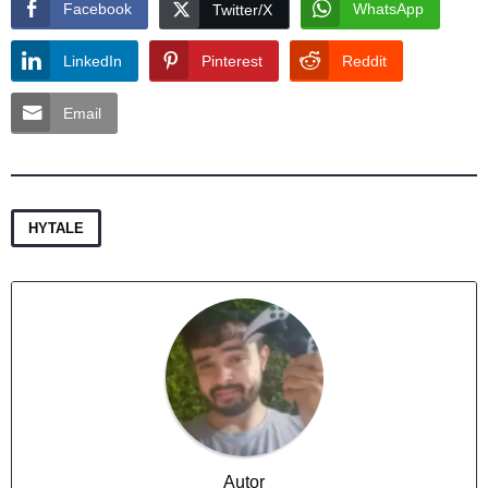
Facebook
WhatsApp
Twitter/X
LinkedIn
Pinterest
Reddit
Email
HYTALE
Autor