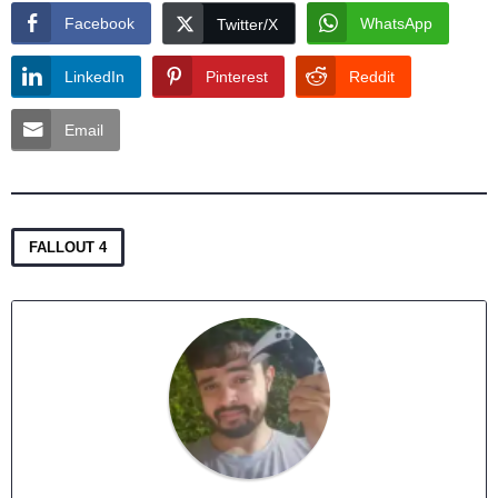
Facebook
WhatsApp
Twitter/X
LinkedIn
Pinterest
Reddit
Email
FALLOUT 4