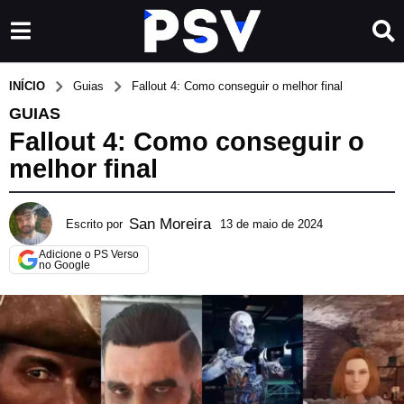
INÍCIO
Guias
Fallout 4: Como conseguir o melhor final
GUIAS
Fallout 4: Como conseguir o
melhor final
San Moreira
Escrito por
13 de maio de 2024
3
0
Adicione o PS Verso
d
no Google
e
j
u
n
h
o
d
e