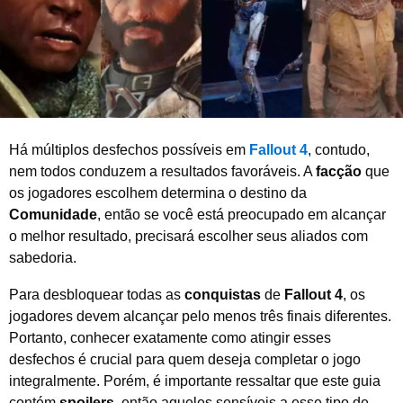
2
0
2
6
Há múltiplos desfechos possíveis em
Fallout 4
, contudo,
nem todos conduzem a resultados favoráveis. A
facção
que
os jogadores escolhem determina o destino da
Comunidade
, então se você está preocupado em alcançar
o melhor resultado, precisará escolher seus aliados com
sabedoria.
Para desbloquear todas as
conquistas
de
Fallout 4
, os
jogadores devem alcançar pelo menos três finais diferentes.
Portanto, conhecer exatamente como atingir esses
desfechos é crucial para quem deseja completar o jogo
integralmente. Porém, é importante ressaltar que este guia
contém
spoilers
, então aqueles sensíveis a esse tipo de