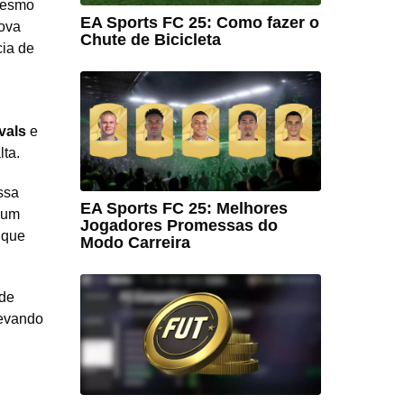
mesmo
EA Sports FC 25: Como fazer o
ova
Chute de Bicicleta
cia de
vals
e
lta.
ssa
EA Sports FC 25: Melhores
 um
Jogadores Promessas do
 que
Modo Carreira
 de
levando