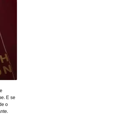
de
be. E se
de o
nte.