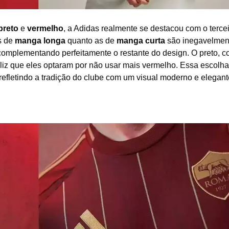
preto
e
vermelho
, a Adidas realmente se destacou com o terce
s de
manga longa
quanto as de
manga curta
são inegavelmen
 complementando perfeitamente o restante do design. O preto, 
 feliz que eles optaram por não usar mais vermelho. Essa escolh
 refletindo a tradição do clube com um visual moderno e elegant