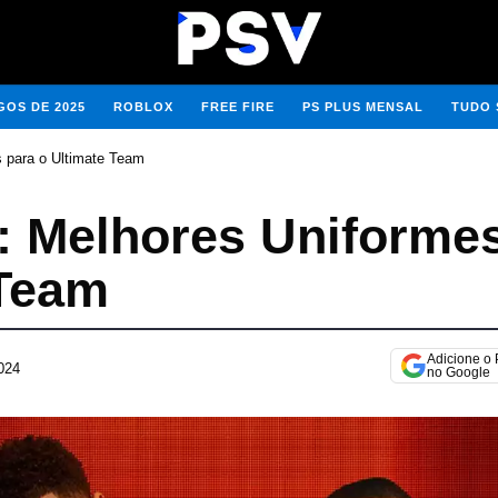
OS DE 2025
ROBLOX
FREE FIRE
PS PLUS MENSAL
TUDO 
 para o Ultimate Team
: Melhores Uniforme
 Team
Adicione o
024
1
no Google
0
d
e
a
b
r