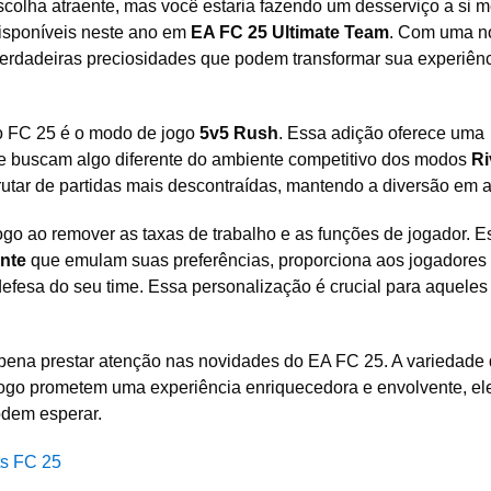
olha atraente, mas você estaria fazendo um desserviço a si 
isponíveis neste ano em
EA FC 25 Ultimate Team
. Com uma n
erdadeiras preciosidades que podem transformar sua experiên
 FC 25 é o modo de jogo
5v5 Rush
. Essa adição oferece uma
e buscam algo diferente do ambiente competitivo dos modos
Ri
rutar de partidas mais descontraídas, mantendo a diversão em a
go ao remover as taxas de trabalho e as funções de jogador. E
ente
que emulam suas preferências, proporciona aos jogadores
defesa do seu time. Essa personalização é crucial para aqueles
pena prestar atenção nas novidades do EA FC 25. A variedade
ogo prometem uma experiência enriquecedora e envolvente, e
odem esperar.
ts FC 25