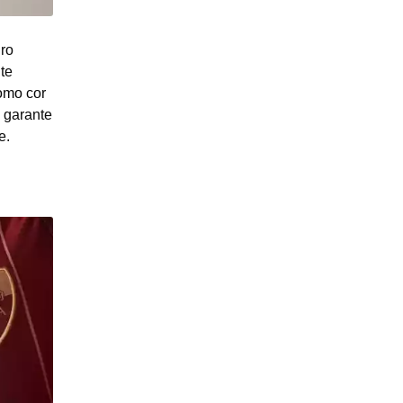
iro
te
como cor
a garante
e.