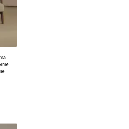
uma
orme
rme