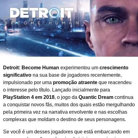
u
b
r
o
d
e
2
0
2
4
Detroit: Become Human
experimentou um
crescimento
significativo
na sua base de jogadores recentemente,
impulsionado por uma
promoção atraente
que reacendeu
o interesse pelo título. Lançado inicialmente para
PlayStation 4 em 2018
, o jogo da
Quantic Dream
continua
a conquistar novos fãs, muitos dos quais estão mergulhando
pela primeira vez na narrativa envolvente e nas escolhas
complexas que moldam o destino de seus personagens.
Se você é um desses jogadores que está embarcando em