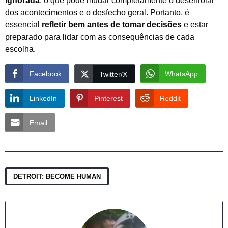
ignorada
, o que pode mudar completamente o desenrolar
dos acontecimentos e o desfecho geral. Portanto, é
essencial
refletir bem antes de tomar decisões
e estar
preparado para lidar com as consequências de cada
escolha.
Facebook
WhatsApp
Twitter/X
LinkedIn
Pinterest
Reddit
Email
DETROIT: BECOME HUMAN