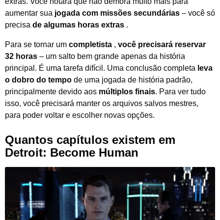
extras. Você notará que não demora muito mais para
aumentar sua
jogada com missões secundárias
– você só
precisa
de algumas horas extras
.
Para se tornar um
completista
,
você precisará reservar
32 horas
– um salto bem grande apenas da história
principal. É uma tarefa difícil. Uma conclusão completa
leva
o dobro do tempo
de uma jogada de história padrão,
principalmente devido aos
múltiplos finais
. Para ver tudo
isso, você precisará manter os arquivos salvos mestres,
para poder voltar e escolher novas opções.
Quantos capítulos existem em
Detroit: Become Human