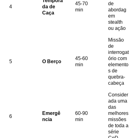
Tempora
45-70
de
4
da de
min
abordag
Caça
em
stealth
ou ação
Missão
de
interrogat
45-60
ório com
5
O Berço
min
elemento
s de
quebra-
cabeça
Consider
ada uma
das
Emergê
60-90
melhores
6
ncia
min
missões
de toda a
série
CoD