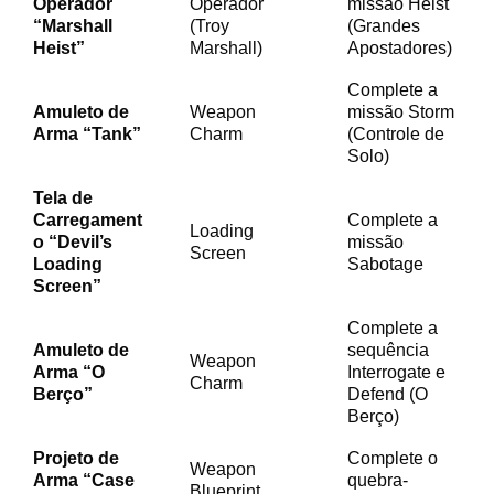
Operador
Operador
missão Heist
“Marshall
(Troy
(Grandes
Heist”
Marshall)
Apostadores)
Complete a
Amuleto de
Weapon
missão Storm
Arma “Tank”
Charm
(Controle de
Solo)
Tela de
Carregament
Complete a
Loading
o “Devil’s
missão
Screen
Loading
Sabotage
Screen”
Complete a
Amuleto de
sequência
Weapon
Arma “O
Interrogate e
Charm
Berço”
Defend (O
Berço)
Projeto de
Complete o
Weapon
Arma “Case
quebra-
Blueprint