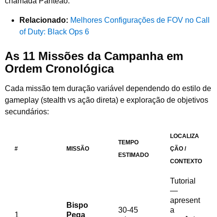
chamada Panteão.
Relacionado:
Melhores Configurações de FOV no Call
of Duty: Black Ops 6
As 11 Missões da Campanha em
Ordem Cronológica
Cada missão tem duração variável dependendo do estilo de
gameplay (stealth vs ação direta) e exploração de objetivos
secundários:
LOCALIZA
TEMPO
#
MISSÃO
ÇÃO /
ESTIMADO
CONTEXTO
Tutorial
—
apresent
Bispo
30-45
a
1
Pega