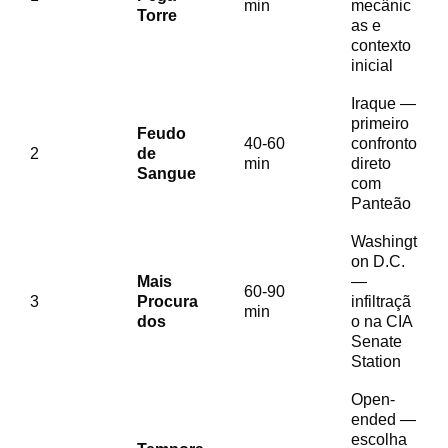
min
mecânic
Torre
as e
contexto
inicial
Iraque —
primeiro
Feudo
40-60
confronto
2
de
min
direto
Sangue
com
Panteão
Washingt
on D.C.
Mais
—
60-90
3
Procura
infiltraçã
min
dos
o na CIA
Senate
Station
Open-
ended —
escolha