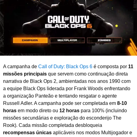
d
e
2
0
2
6
A campanha de
Call of Duty: Black Ops 6
é composta por
11
missões principais
que servem como continuação direta
narrativa de Black Ops 2, ambientadas nos anos 1990 com
a equipe Black Ops liderada por Frank Woods enfrentando
a organização Panteão e tentando resgatar o agente
Russell Adler. A campanha pode ser completada em
8-10
horas
em modo direto ou
12 horas
para 100% (incluindo
missões secundárias e exploração do esconderijo The
Rook). Cada missão completada desbloqueia
recompensas únicas
aplicáveis nos modos Multijogador e