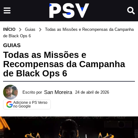
INÍCIO
Guias
Todas as Missões e Recompensas da Campanha
de Black Ops 6
GUIAS
Todas as Missões e
Recompensas da Campanha
de Black Ops 6
San Moreira
Escrito por
24 de abril de 2026
2
7
Adicione o PS Verso
d
no Google
e
m
a
i
o