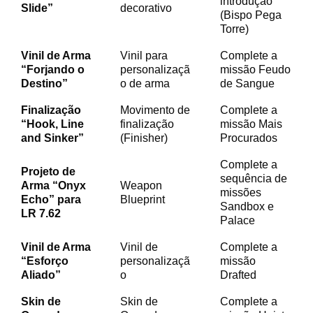
introdução
Slide”
decorativo
(Bispo Pega
Torre)
Vinil de Arma
Vinil para
Complete a
“Forjando o
personalizaçã
missão Feudo
Destino”
o de arma
de Sangue
Finalização
Movimento de
Complete a
“Hook, Line
finalização
missão Mais
and Sinker”
(Finisher)
Procurados
Complete a
Projeto de
sequência de
Arma “Onyx
Weapon
missões
Echo” para
Blueprint
Sandbox e
LR 7.62
Palace
Vinil de Arma
Vinil de
Complete a
“Esforço
personalizaçã
missão
Aliado”
o
Drafted
Skin de
Skin de
Complete a