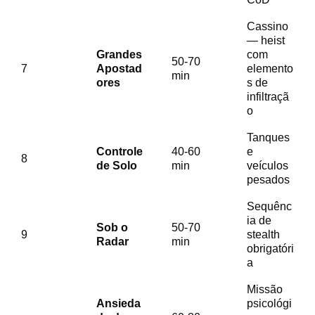
Cassino
— heist
Grandes
com
50-70
7
Apostad
elemento
min
ores
s de
infiltraçã
o
Tanques
Controle
40-60
e
8
de Solo
min
veículos
pesados
Sequênc
ia de
Sob o
50-70
9
stealth
Radar
min
obrigatóri
a
Missão
Ansieda
psicológi