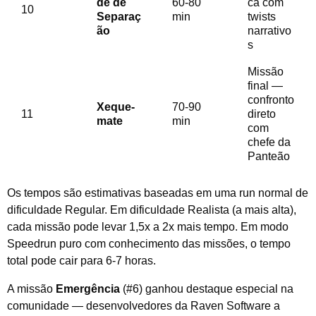
de de
60-80
ca com
10
Separaç
min
twists
ão
narrativo
s
Missão
final —
confronto
Xeque-
70-90
11
direto
mate
min
com
chefe da
Panteão
Os tempos são estimativas baseadas em uma run normal de
dificuldade Regular. Em dificuldade Realista (a mais alta),
cada missão pode levar 1,5x a 2x mais tempo. Em modo
Speedrun puro com conhecimento das missões, o tempo
total pode cair para 6-7 horas.
A missão
Emergência
(#6) ganhou destaque especial na
comunidade — desenvolvedores da Raven Software a