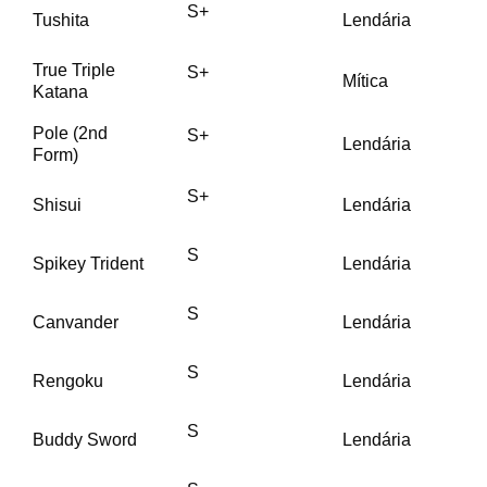
S+
Tushita
Lendária
True Triple
S+
Mítica
Katana
Pole (2nd
S+
Lendária
Form)
S+
Shisui
Lendária
S
Spikey Trident
Lendária
S
Canvander
Lendária
S
Rengoku
Lendária
S
Buddy Sword
Lendária