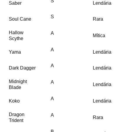
S
Saber
Lendária
S
Soul Cane
Rara
Hallow
A
Mítica
Scythe
A
Yama
Lendária
A
Dark Dagger
Lendária
Midnight
A
Lendária
Blade
A
Koko
Lendária
Dragon
A
Rara
Trident
B