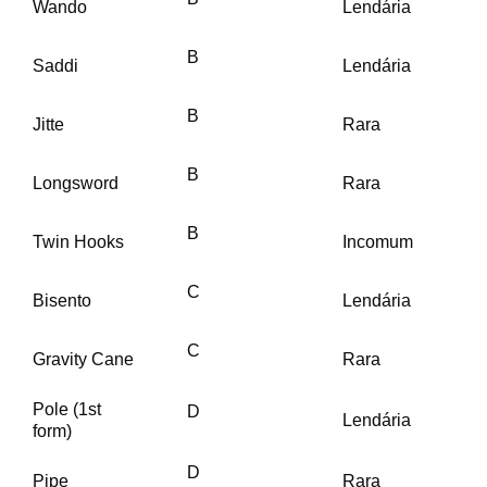
Wando
Lendária
B
Saddi
Lendária
B
Jitte
Rara
B
Longsword
Rara
B
Twin Hooks
Incomum
C
Bisento
Lendária
C
Gravity Cane
Rara
Pole (1st
D
Lendária
form)
D
Pipe
Rara