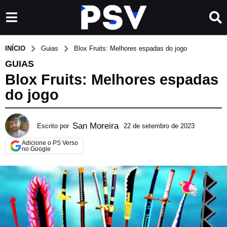
INÍCIO
Guias
Blox Fruits: Melhores espadas do jogo
GUIAS
Blox Fruits: Melhores espadas
do jogo
San Moreira
Escrito por
22 de setembro de 2023
1
4
Adicione o PS Verso
d
no Google
e
j
u
n
h
o
d
e