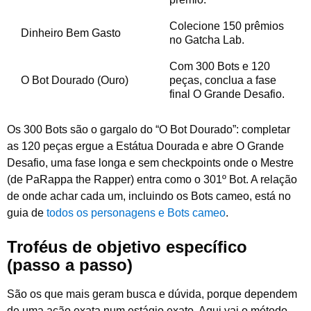
Colecione 150 prêmios
Dinheiro Bem Gasto
no Gatcha Lab.
Com 300 Bots e 120
O Bot Dourado (Ouro)
peças, conclua a fase
final O Grande Desafio.
Os 300 Bots são o gargalo do “O Bot Dourado”: completar
as 120 peças ergue a Estátua Dourada e abre O Grande
Desafio, uma fase longa e sem checkpoints onde o Mestre
(de PaRappa the Rapper) entra como o 301º Bot. A relação
de onde achar cada um, incluindo os Bots cameo, está no
guia de
todos os personagens e Bots cameo
.
Troféus de objetivo específico
(passo a passo)
São os que mais geram busca e dúvida, porque dependem
de uma ação exata num estágio exato. Aqui vai o método