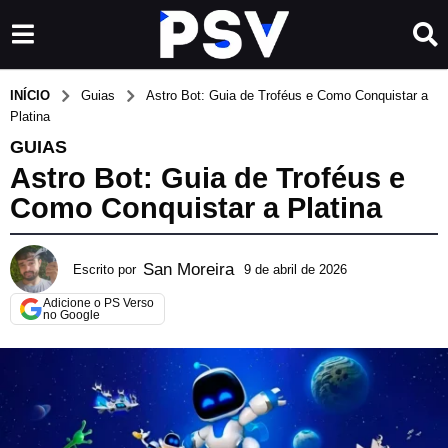
INÍCIO
Guias
Astro Bot: Guia de Troféus e Como Conquistar a
Platina
GUIAS
Astro Bot: Guia de Troféus e
Como Conquistar a Platina
San Moreira
Escrito por
9 de abril de 2026
3
1
Adicione o PS Verso
d
no Google
e
m
a
i
o
d
e