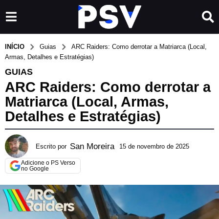
INÍCIO
Guias
ARC Raiders: Como derrotar a Matriarca (Local,
Armas, Detalhes e Estratégias)
GUIAS
ARC Raiders: Como derrotar a
Matriarca (Local, Armas,
Detalhes e Estratégias)
San Moreira
Escrito por
15 de novembro de 2025
1
5
Adicione o PS Verso
d
no Google
e
n
o
v
e