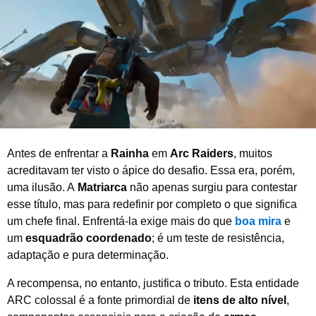
m
b
r
o
d
e
2
0
2
5
Antes de enfrentar a
Rainha
em
Arc Raiders
, muitos
acreditavam ter visto o ápice do desafio. Essa era, porém,
uma ilusão. A
Matriarca
não apenas surgiu para contestar
esse título, mas para redefinir por completo o que significa
um chefe final. Enfrentá-la exige mais do que
boa mira
e
um
esquadrão coordenado
; é um teste de resistência,
adaptação e pura determinação.
A recompensa, no entanto, justifica o tributo. Esta entidade
ARC colossal é a fonte primordial de
itens de alto nível
,