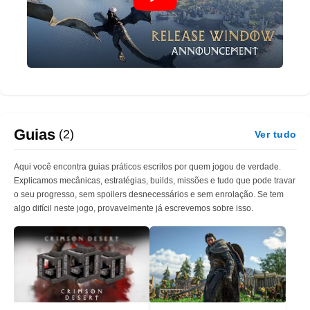
Junte-se a Kliff, capitão dos Greymanes, e seus camaradas
em uma jornada implacável para defender Pywel e cumprir
sua missão.
Em seu caminho perigoso, estarão tanto aliados confiáveis ​​
quanto inúmeros inimigos que não hesitarão em fazer
qualquer coisa para ver sua ruína.
Enfrentar julgamentos para desvendar a verdade sobre a
Guias
(2)
catástrofe que paira sobre Pywel e restaurar a paz no
Ver tudo
continente.
Aqui você encontra guias práticos escritos por quem jogou de verdade.
Explicamos mecânicas, estratégias, builds, missões e tudo que pode travar
o seu progresso, sem spoilers desnecessários e sem enrolação. Se tem
algo difícil neste jogo, provavelmente já escrevemos sobre isso.