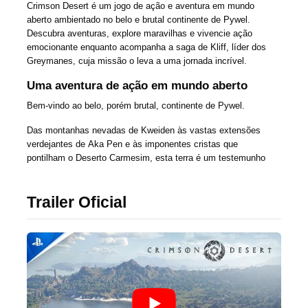
Crimson Desert
é um jogo de ação e aventura em mundo
aberto ambientado no belo e brutal continente de Pywel.
Descubra aventuras, explore maravilhas e vivencie ação
emocionante enquanto acompanha a saga de Kliff, líder dos
Greymanes, cuja missão o leva a uma jornada incrível.
Uma aventura de ação
em mundo aberto
Bem-vindo ao belo, porém brutal, continente de Pywel.
Das montanhas nevadas de Kweiden às vastas extensões
verdejantes de
Aka
Pen e às imponentes cristas que
pontilham o Deserto Carmesim, esta terra é um testemunho
da grandeza da natureza. Contudo, em meio a tanta beleza,
o continente está mergulhado em guerra, com facções
Trailer Oficial
disputando um poder sem precedentes.
Descubra aventuras, explore locais fascinantes e participe de
batalhas emocionantes enquanto viaja por um incrível mundo
aberto repleto de maravilhas e mistérios.
Kliff e os Greymanes
“Esta é a nossa missão.”