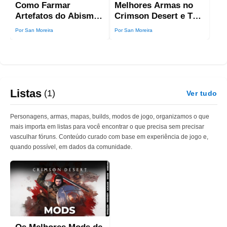
Como Farmar
Melhores Armas no
Artefatos do Abismo
Crimson Desert e Tier
no Crimson Desert
List Completa
Por San Moreira
Por San Moreira
(Todos os Métodos)
(Atualizado em 2026)
Listas
(1)
Ver tudo
Personagens, armas, mapas, builds, modos de jogo, organizamos o que
mais importa em listas para você encontrar o que precisa sem precisar
vasculhar fóruns. Conteúdo curado com base em experiência de jogo e,
quando possível, em dados da comunidade.