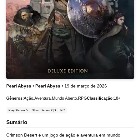
Pearl Abyss
•
Pearl Abyss
• 19 de março de 2026
Gêneros:
Ação
,
Aventura
,
Mundo Aberto
,
RPG
Classificação:
18+
PlayStation 5
Xbox Series X|S
PC
Sumário
Crimson Desert é um jogo de ação e aventura em mundo