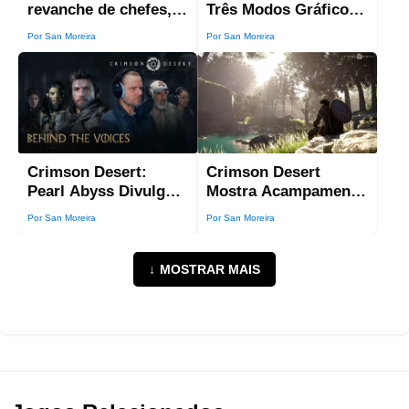
revanche de chefes,
Três Modos Gráficos
novos níveis de
no PS5 e PS5 Pro;
Por San Moreira
Por San Moreira
dificuldade,
Confira as Opções
montarias e mais
novidades até junho
Crimson Desert:
Crimson Desert
Pearl Abyss Divulga
Mostra Acampamento
Bastidores da
Evolutivo e Sistema
Por San Moreira
Por San Moreira
Dublagem com
de Companheiros em
Atores de Cyberpunk,
Novo Vídeo
Elden Ring e Baldur’s
↓
MOSTRAR MAIS
Gate