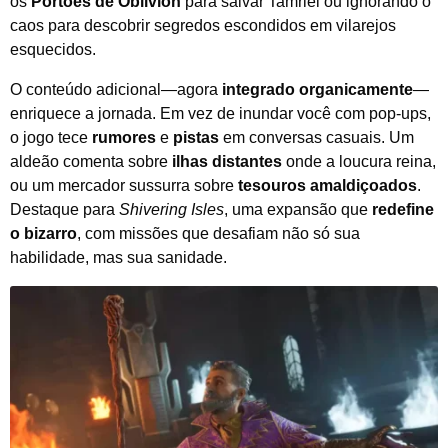
os
Portões de Oblivion
para salvar Tamriel ou ignorando o
caos para descobrir segredos escondidos em vilarejos
esquecidos.
O conteúdo adicional—agora
integrado organicamente
—
enriquece a jornada. Em vez de inundar você com pop-ups,
o jogo tece
rumores
e
pistas
em conversas casuais. Um
aldeão comenta sobre
ilhas distantes
onde a loucura reina,
ou um mercador sussurra sobre
tesouros amaldiçoados
.
Destaque para
Shivering Isles
, uma expansão que
redefine
o bizarro
, com missões que desafiam não só sua
habilidade, mas sua sanidade.