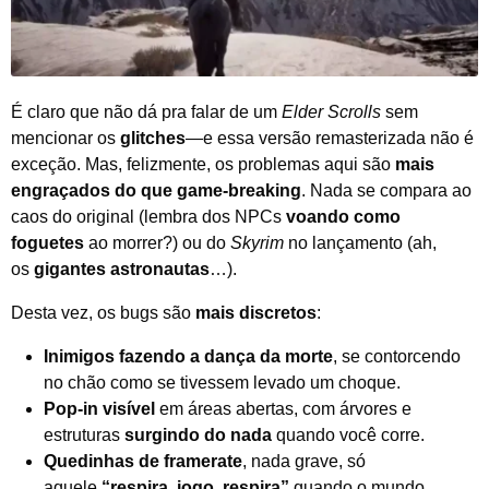
É claro que não dá pra falar de um
Elder Scrolls
sem
mencionar os
glitches
—e essa versão remasterizada não é
exceção. Mas, felizmente, os problemas aqui são
mais
engraçados do que game-breaking
. Nada se compara ao
caos do original (lembra dos NPCs
voando como
foguetes
ao morrer?) ou do
Skyrim
no lançamento (ah,
os
gigantes astronautas
…).
Desta vez, os bugs são
mais discretos
:
Inimigos fazendo a dança da morte
, se contorcendo
no chão como se tivessem levado um choque.
Pop-in visível
em áreas abertas, com árvores e
estruturas
surgindo do nada
quando você corre.
Quedinhas de framerate
, nada grave, só
aquele
“respira, jogo, respira”
quando o mundo