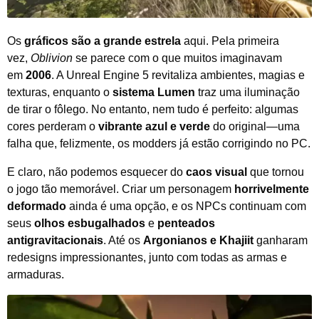
Os
gráficos são a grande estrela
aqui. Pela primeira
vez,
Oblivion
se parece com o que muitos imaginavam
em
2006
. A Unreal Engine 5 revitaliza ambientes, magias e
texturas, enquanto o
sistema Lumen
traz uma iluminação
de tirar o fôlego. No entanto, nem tudo é perfeito: algumas
cores perderam o
vibrante azul e verde
do original—uma
falha que, felizmente, os modders já estão corrigindo no PC.
E claro, não podemos esquecer do
caos visual
que tornou
o jogo tão memorável. Criar um personagem
horrivelmente
deformado
ainda é uma opção, e os NPCs continuam com
seus
olhos esbugalhados
e
penteados
antigravitacionais
. Até os
Argonianos e Khajiit
ganharam
redesigns impressionantes, junto com todas as armas e
armaduras.