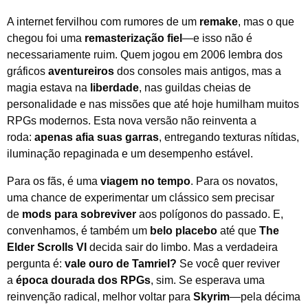
A internet fervilhou com rumores de um
remake
, mas o que
chegou foi uma
remasterização fiel
—e isso não é
necessariamente ruim. Quem jogou em 2006 lembra dos
gráficos
aventureiros
dos consoles mais antigos, mas a
magia estava na
liberdade
, nas guildas cheias de
personalidade e nas missões que até hoje humilham muitos
RPGs modernos. Esta nova versão não reinventa a
roda:
apenas afia suas garras
, entregando texturas nítidas,
iluminação repaginada e um desempenho estável.
Para os fãs, é uma
viagem no tempo
. Para os novatos,
uma chance de experimentar um clássico sem precisar
de
mods para sobreviver
aos polígonos do passado. E,
convenhamos, é também um
belo placebo
até que
The
Elder Scrolls VI
decida sair do limbo. Mas a verdadeira
pergunta é:
vale ouro de Tamriel?
Se você quer reviver
a
época dourada dos RPGs
, sim. Se esperava uma
reinvenção radical, melhor voltar para
Skyrim
—pela décima