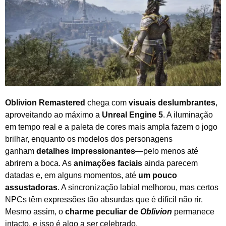
Oblivion Remastered
chega com
visuais deslumbrantes
,
aproveitando ao máximo a
Unreal Engine 5
. A iluminação
em tempo real e a paleta de cores mais ampla fazem o jogo
brilhar, enquanto os modelos dos personagens
ganham
detalhes impressionantes
—pelo menos até
abrirem a boca. As
animações faciais
ainda parecem
datadas e, em alguns momentos, até
um pouco
assustadoras
. A sincronização labial melhorou, mas certos
NPCs têm expressões tão absurdas que é difícil não rir.
Mesmo assim, o
charme peculiar de
Oblivion
permanece
intacto, e isso é algo a ser celebrado.