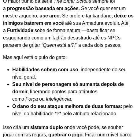
O maior trunfo da série
The Elder Scrolls
sempre foi
a
progressão baseada em ações
. Se você quer ser um
mestre arqueiro,
use arco
. Se prefere tankar dano,
deixe os
inimigos baterem em você
até sua Armadura evoluir. Até
a
Furtividade
sobe de forma natural—basta ficar se
esgueirando como um ladrão desastrado até os NPCs
pararem de gritar
“Quem está aí?!”
a cada dois passos.
Mas aqui está o pulo do gato:
Habilidades sobem com uso
, independente do seu
nível geral.
Seu nível de personagem só aumenta depois de
dormir
, liberando pontos para atributos
como
Força
ou
Inteligência
.
O dano do seu ataque melhora de duas formas
: pelo
nível da habilidade *e* pelo atributo relacionado.
Isso cria um
sistema duplo
onde você pode, se souber
jogar com as regras,
quebrar o jogo
. Ficar num nível baixo