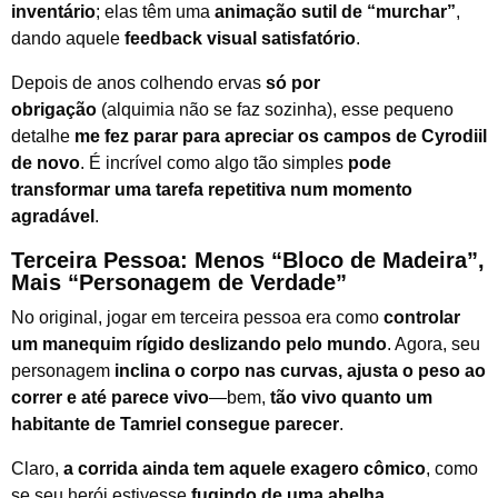
inventário
; elas têm uma
animação sutil de “murchar”
,
dando aquele
feedback visual satisfatório
.
Depois de anos colhendo ervas
só por
obrigação
(alquimia não se faz sozinha), esse pequeno
detalhe
me fez parar para apreciar os campos de Cyrodiil
de novo
. É incrível como algo tão simples
pode
transformar uma tarefa repetitiva num momento
agradável
.
Terceira Pessoa: Menos “Bloco de Madeira”,
Mais “Personagem de Verdade”
No original, jogar em terceira pessoa era como
controlar
um manequim rígido deslizando pelo mundo
. Agora, seu
personagem
inclina o corpo nas curvas, ajusta o peso ao
correr e até parece vivo
—bem,
tão vivo quanto um
habitante de Tamriel consegue parecer
.
Claro,
a corrida ainda tem aquele exagero cômico
, como
se seu herói estivesse
fugindo de uma abelha