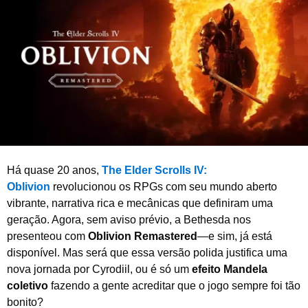
d
e
2
0
2
5
Há quase 20 anos,
The Elder Scrolls IV:
Oblivion
revolucionou os RPGs com seu mundo aberto
vibrante, narrativa rica e mecânicas que definiram uma
geração. Agora, sem aviso prévio, a Bethesda nos
presenteou com
Oblivion Remastered
—e sim, já está
disponível. Mas será que essa versão polida justifica uma
nova jornada por Cyrodiil, ou é só um
efeito Mandela
coletivo
fazendo a gente acreditar que o jogo sempre foi tão
bonito?