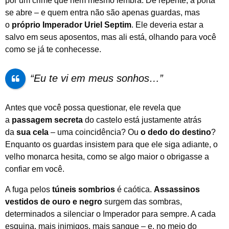
por um crime que nem mesmo lembra. De repente, a porta
se abre – e quem entra não são apenas guardas, mas
o
próprio Imperador Uriel Septim
. Ele deveria estar a
salvo em seus aposentos, mas ali está, olhando para você
como se já te conhecesse.
“Eu te vi em meus sonhos…”
Antes que você possa questionar, ele revela que
a
passagem secreta
do castelo está justamente atrás
da
sua cela
– uma coincidência? Ou
o dedo do destino
?
Enquanto os guardas insistem para que ele siga adiante, o
velho monarca hesita, como se algo maior o obrigasse a
confiar em você.
A fuga pelos
túneis sombrios
é caótica.
Assassinos
vestidos de ouro e negro
surgem das sombras,
determinados a silenciar o Imperador para sempre. A cada
esquina, mais inimigos, mais sangue – e, no meio do