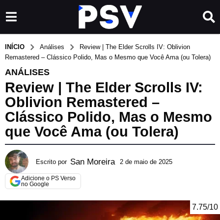
INÍCIO
Análises
Review | The Elder Scrolls IV: Oblivion
Remastered – Clássico Polido, Mas o Mesmo que Você Ama (ou Tolera)
ANÁLISES
Review | The Elder Scrolls IV:
Oblivion Remastered –
Clássico Polido, Mas o Mesmo
que Você Ama (ou Tolera)
San Moreira
Escrito por
2 de maio de 2025
2
d
Adicione o PS Verso
e
no Google
m
a
7.75/10
i
o