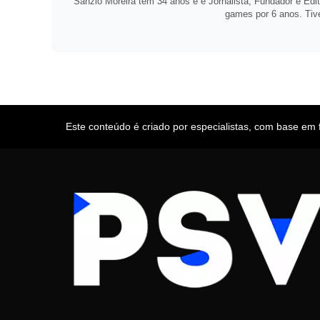
Sanzio Moreira tem 34 anos e é Jornalista, Fundador e Ed
games por 6 anos. Tive
Este conteúdo é criado por especialistas, com base em fo