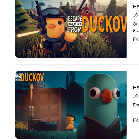
Es
10
Qu
a
Es
Es
10
Em
Es