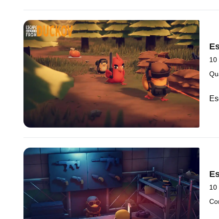
Es
10
Qu
Es
Es
10
Co