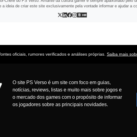
itor-Chefe do PS Verso. Amante da cultura gamer e sempre apaixonado pelo u
 a ideia de criar este site exclusivamente pela vontade informar e ajudar a c
ntes oficiais, rumores verificados e análises próprias.
Saiba mais sobr
O site PS Verso é um site com foco em guias,
notícias, reviews, listas e muito mais sobre jogos e
o mercado dos games com o propósito de informar
os jogadores sobre as principais novidades.